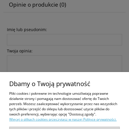
Opinie o produkcie (0)
Imię lub pseudonim:
Twoja opinia:
Dbamy o Twoją prywatność
Pliki cookies i pokrewne im technologie umożliwiają poprawne
wyślij
działanie strony i pomagają nam dostosować ofertę do Twoich
potrzeb. Możesz zaakceptować wykorzystanie przez nas wszystkich
tych plików i przejść do sklepu lub dostosować użycie plików do
swoich preferencji, wybierając opcję "Dostosuj zgody".
Więcej o plikach cookies przeczytasz w naszej Polityce prywatności.
Zakupy