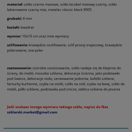
materiał:
szkło czarne matowe, szkło lacobel matowy czarny, szkło
lakierowane czarny mat, matelac classic black 9005
grubość:
4 mm
kształt:
kwadrat
wymiar:
10x10 cm oraz inne wymiary
szlifowanie:
krawędzie oszlifowane, szlif prosty trapezowy, krawędzie
polerowane, tzw poler
zastosowanie:
szerokie zastosowanie, szkło nadaje się do klejenia do
ściany, do mebli, mozaika szklana, dekoracja ścienna, jako podstawki
pod świece, dekoracje stołu, serwowanie jedzenia, kafelki szklane,
fartuchy kuchenne, szyba na stolik, szkło na stół, szyba na ławę, szkło do
mebli, półki szklane, podstawka pod znicze, tablica szklana do pisania
Jeśli szukasz innego wymiaru takiego szkła, napisz do Nas
szklarski.market@gmail.com