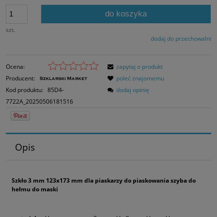
do koszyka
szt.
dodaj do przechowalni
Ocena:
zapytaj o produkt
Producent:
poleć znajomemu
Kod produktu:
85D4-
dodaj opinię
7722A_20250506181516
Opis
Szkło 3 mm 123x173 mm dla piaskarzy do piaskowania szyba do
hełmu do maski