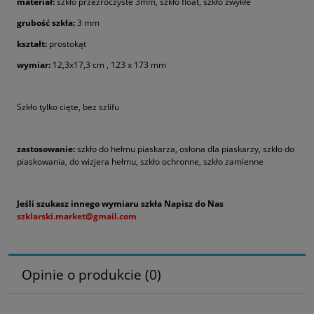
materiał:
szkło przezroczyste 3mm, szkło float, szkło zwykłe
grubość szkła:
3 mm
kształt:
prostokąt
wymiar:
12,3x17,3 cm , 123 x 173 mm
Szkło tylko cięte, bez szlifu
zastosowanie:
szkło do hełmu piaskarza, osłona dla piaskarzy, szkło do
piaskowania, do wizjera hełmu, szkło ochronne, szkło zamienne
Jeśli szukasz innego wymiaru szkła Napisz do Nas
szklarski.market@gmail.com
Opinie o produkcie (0)