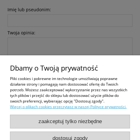
Imię lub pseudonim:
Twoja opinia:
Dbamy o Twoją prywatność
Pliki cookies i pokrewne im technologie umożliwiają poprawne
wyślij
działanie strony i pomagają nam dostosować ofertę do Twoich
potrzeb. Możesz zaakceptować wykorzystanie przez nas wszystkich
tych plików i przejść do sklepu lub dostosować użycie plików do
swoich preferencji, wybierając opcję "Dostosuj zgody".
Więcej o plikach cookies przeczytasz w naszej Polityce prywatności.
Zakupy
zaakceptuj tylko niezbędne
Pomoc
dostosuj zgody